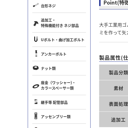
Point(特
台形ネジ
追加工・
大手工業用ゴ
特殊機能付き ネジ部品
ミを作って矢
Uボルト・曲げ加工ボルト
アンカーボルト
製品属性(仕
ナット類
製品分
座金（ワッシャー)・
素材
カラースペーサー類
継手等 配管部品
表面処
アッセンブリー類
追加工