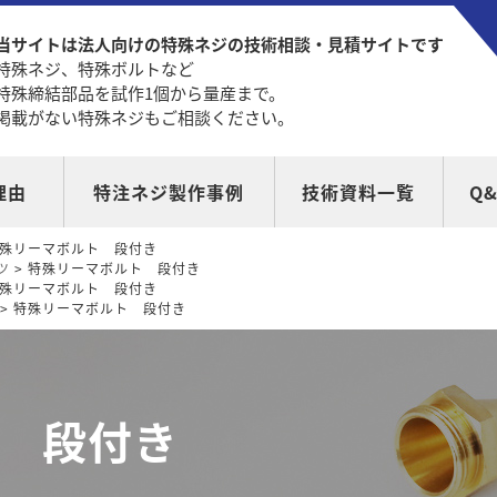
当サイトは法人向けの特殊ネジの技術相談・見積サイトです
特殊ネジ、特殊ボルトなど
特殊締結部品を試作1個から量産まで。
掲載がない特殊ネジもご相談ください。
理由
特注ネジ製作事例
技術資料一覧
Q&
特殊リーマボルト 段付き
ツ
> 特殊リーマボルト 段付き
特殊リーマボルト 段付き
> 特殊リーマボルト 段付き
 段付き