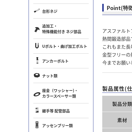
Point(特
台形ネジ
追加工・
アスファルト
特殊機能付き ネジ部品
熱間鍛造部品
これもまた長
Uボルト・曲げ加工ボルト
金型フリーの
アンカーボルト
今までお願い
ナット類
製品属性(仕
座金（ワッシャー)・
カラースペーサー類
製品分
継手等 配管部品
素材
アッセンブリー類