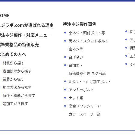
OME
特注ネジ製作事例
ネジラボ.comが選ばれる理由
継
小ネジ・頭付ボルト等
特注ネジ製作・対応メニュー
ア
両ネジ・スタッドボルト
標準規格品の特価販売
特
虫ネジ等
はじめての方へ
工
台形ネジ
材質から探す
そ
追加工・
表面処理から探す
特殊機能付き ネジ部品
業界から探す
Uボルト・曲げ加工ボルト
加工方法から探す
アンカーボルト
特性・機能から探す
ナット類
追加工から探す
座金（ワッシャー)・
カラースペーサー類