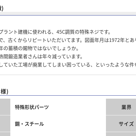
徴)
プラント建機に使われる、45C調質の特殊ネジです。
で、古くからリピートいただいてます。図面年月は1972年と
年の蓄積の賜物ではないでしょうか。
熱間鍛造業者さんは年々減っています。
していた工場が廃業してしまい困っている、といったような件も
様)
類
特殊形状パーツ
業界
鋼・スチール
サイズ