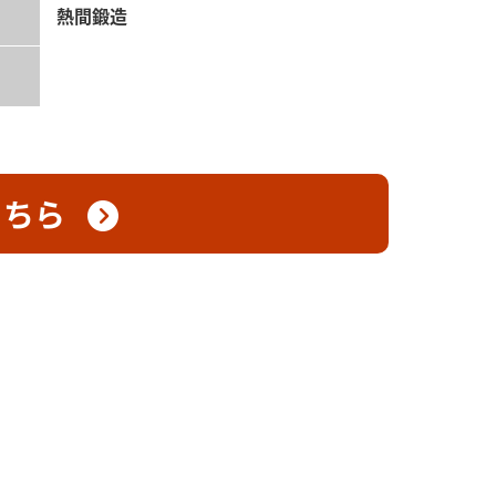
熱間鍛造
こちら