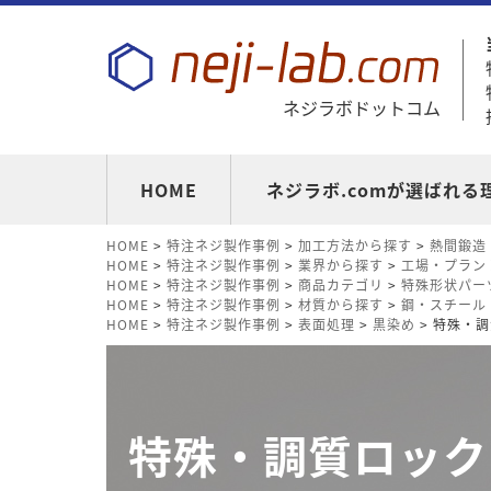
ネジラボドットコム
HOME
ネジラボ.comが選ばれる
HOME
>
特注ネジ製作事例
>
加工方法から探す
>
熱間鍛造
HOME
>
特注ネジ製作事例
>
業界から探す
>
工場・プラン
HOME
>
特注ネジ製作事例
>
商品カテゴリ
>
特殊形状パー
HOME
>
特注ネジ製作事例
>
材質から探す
>
鋼・スチール
HOME
>
特注ネジ製作事例
>
表面処理
>
黒染め
> 特殊・
特殊・調質ロック